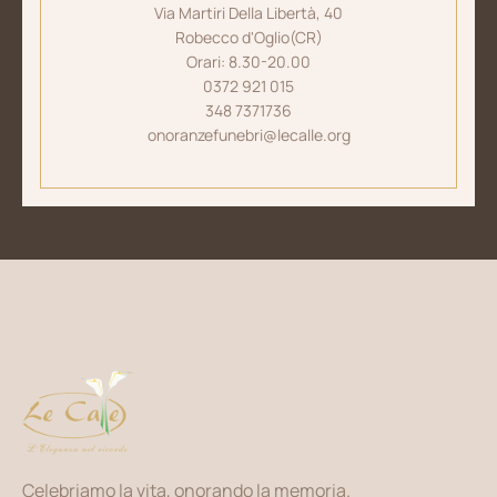
Via Martiri Della Libertà, 40
Robecco d'Oglio(CR)
Orari: 8.30-20.00
0372 921 015
348 7371736
onoranzefunebri@lecalle.org
Celebriamo la vita, onorando la memoria.