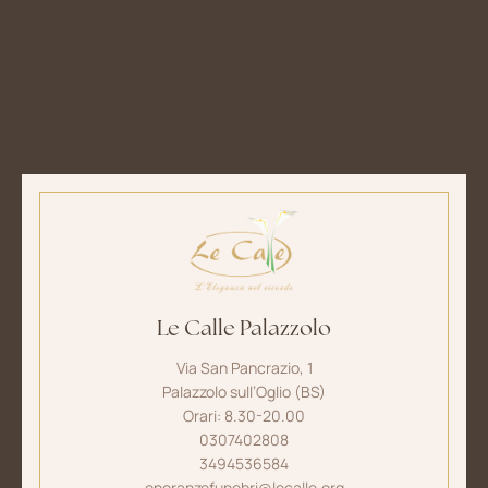
Le Calle Palazzolo
Via San Pancrazio, 1
Palazzolo sull’Oglio (BS)
Orari: 8.30-20.00
0307402808
3494536584
onoranzefunebri@lecalle.org