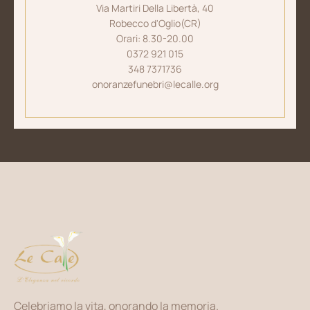
Via Martiri Della Libertà, 40
Robecco d'Oglio(CR)
Orari: 8.30-20.00
0372 921 015
348 7371736
onoranzefunebri@lecalle.org
Celebriamo la vita, onorando la memoria.