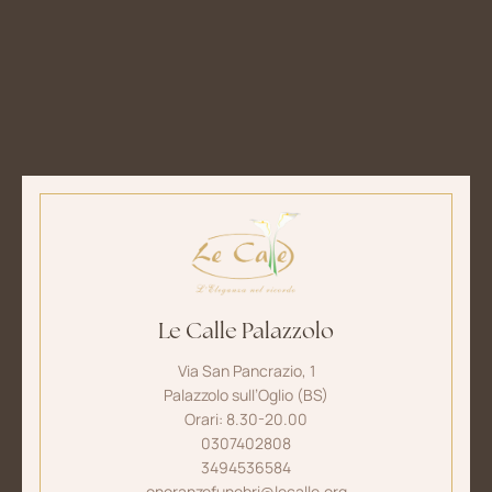
Le Calle Palazzolo
Via San Pancrazio, 1
Palazzolo sull’Oglio (BS)
Orari: 8.30-20.00
0307402808
3494536584
onoranzefunebri@lecalle.org