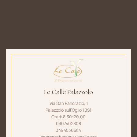
Le Calle Palazzolo
Via San Pancrazio, 1
Palazzolo sull’Oglio (BS)
Orari: 8.30-20.00
0307402808
3494536584
onoranzefunebri@lecalle.org