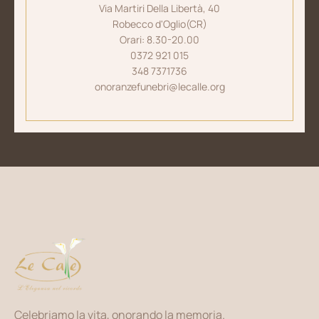
Via Martiri Della Libertà, 40
Robecco d'Oglio(CR)
Orari: 8.30-20.00
0372 921 015
348 7371736
onoranzefunebri@lecalle.org
Celebriamo la vita, onorando la memoria.