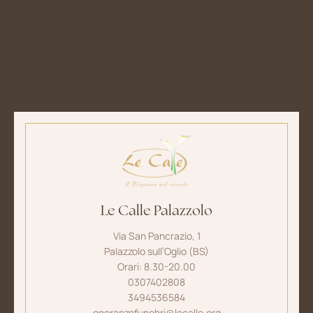
Le Calle Palazzolo
Via San Pancrazio, 1
Palazzolo sull’Oglio (BS)
Orari: 8.30-20.00
0307402808
3494536584
onoranzefunebri@lecalle.org