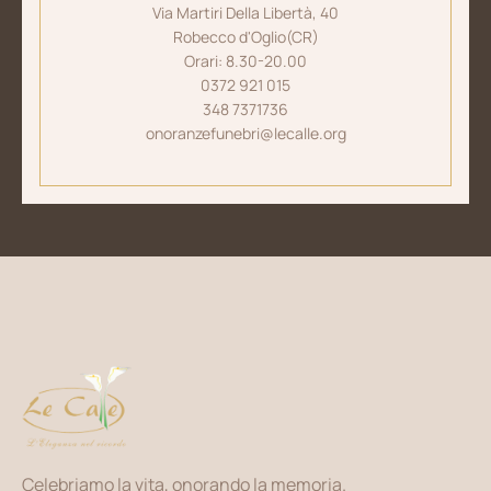
Via Martiri Della Libertà, 40
Robecco d'Oglio(CR)
Orari: 8.30-20.00
0372 921 015
348 7371736
onoranzefunebri@lecalle.org
Celebriamo la vita, onorando la memoria.