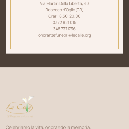
Via Martiri Della Libertà, 40
Robecco d'Oglio(CR)
Orari: 8.30-20.00
0372 921 015
348 7371736
onoranzefunebri@lecalle.org
Celebriamo la vita, onorando la memoria.