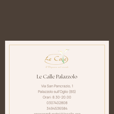
Le Calle Palazzolo
Via San Pancrazio, 1
Palazzolo sull’Oglio (BS)
Orari: 8.30-20.00
0307402808
3494536584
onoranzefunebri@lecalle.org