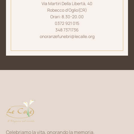
Via Martiri Della Libertà, 40
Robecco d'Oglio(CR)
Orari: 8.30-20.00
0372 921 015
348 7371736
onoranzefunebri@lecalle.org
Celebriamo la vita, onorando la memoria.