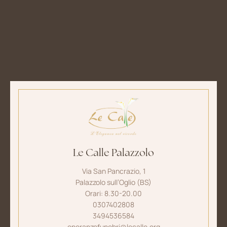
Le Calle Palazzolo
Via San Pancrazio, 1
Palazzolo sull’Oglio (BS)
Orari: 8.30-20.00
0307402808
3494536584
onoranzefunebri@lecalle.org